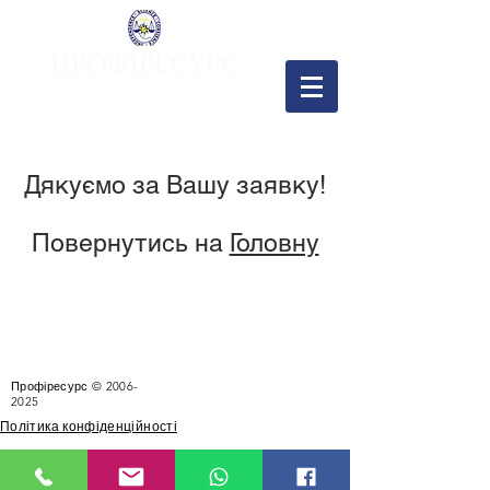
ПРОФІРЕСУРС
Перший спеціалізований
бухгалтерський навчальний центр
+38 067 439 48 48
Viber
+38 097 549 24 07
Дякуємо за Вашу заявку!
Повернутись на
Головну
Профіресурс ©
2006-
2025
Політика конфіденційності