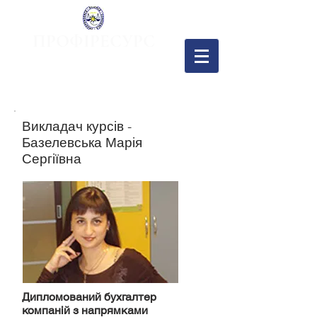
ПРОФІРЕСУРС
Перший спеціалізований
бухгалтерський навчальний центр
+38 067 439 48 48
Viber
+38 097 549 24 07
Викладач курсів -
Базелевська Марія
Сергіївна
Дипломований бухгалтер
компаній з напрямками