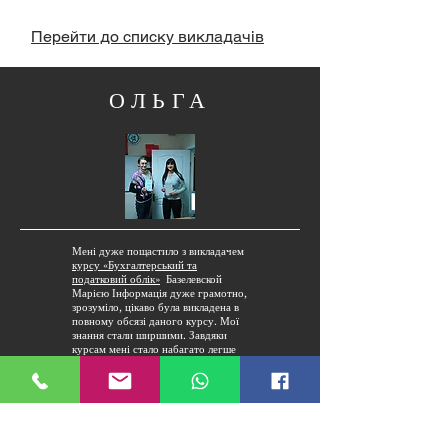
Перейти до списку викладачів
ОЛЬГА
Мені дуже пощастило з викладачем
курсу «Бухгалтерський та
податковий облік»
Базелевской
Марією Інформація дуже грамотно,
зрозуміло, цікаво була викладена в
повному обсязі даного курсу. Мої
знання стали ширшими. Завдяки
курсам мені стало набагато легше
звести залишки товарів на складі та
взаєморозрахунків з контрагентами.
Самостійно таких подробиць не
виявиш.
Щиро дякую спеціалісту Морозу
Олександру Володимировичу, з